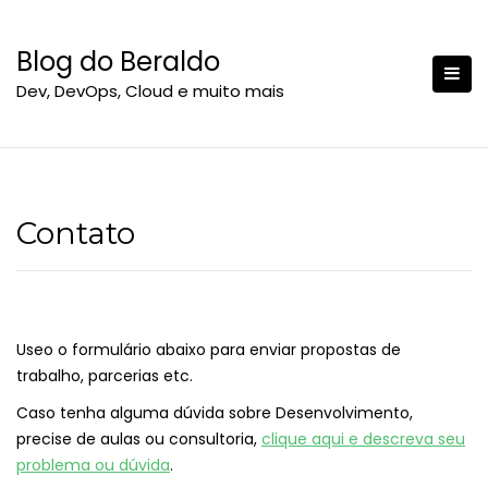
S
k
Blog do Beraldo
i
Dev, DevOps, Cloud e muito mais
p
t
o
c
o
n
Contato
t
e
n
t
Useo o formulário abaixo para enviar propostas de
trabalho, parcerias etc.
Caso tenha alguma dúvida sobre Desenvolvimento,
precise de aulas ou consultoria,
clique aqui e descreva seu
problema ou dúvida
.