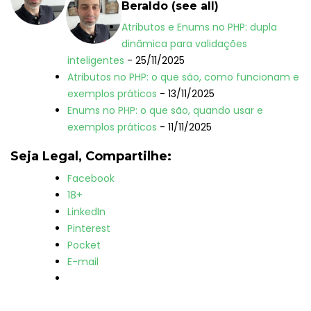
Beraldo
(
see all
)
l
Atributos e Enums no PHP: dupla
l
dinâmica para validações
o
inteligentes
- 25/11/2025
w
Atributos no PHP: o que são, como funcionam e
i
exemplos práticos
- 13/11/2025
n
Enums no PHP: o que são, quando usar e
g
exemplos práticos
- 11/11/2025
t
w
Seja Legal, Compartilhe:
o
Facebook
t
18+
a
LinkedIn
b
Pinterest
s
Pocket
c
E-mail
h
a
n