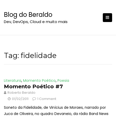
S
k
Blog do Beraldo
i
Dev, DevOps, Cloud e muito mais
p
t
o
c
o
n
Tag:
fidelidade
t
e
n
t
Literatura
,
Momento Poético
,
Poesia
Momento Poético #7
Roberto Beraldo
01/02/2011
1 Comment
Soneto da Fidelidade, de Vinícius de Moraes, narrado por
Juca de Oliveira, no quadro Devaneio, da rádio Band News