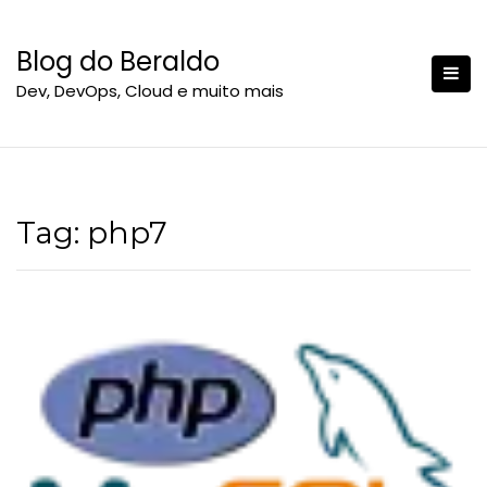
S
k
Blog do Beraldo
i
Dev, DevOps, Cloud e muito mais
p
t
o
c
o
n
Tag:
php7
t
e
n
t