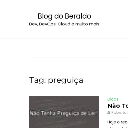
S
k
Blog do Beraldo
i
Dev, DevOps, Cloud e muito mais
p
t
o
c
o
n
t
e
Tag:
preguiça
n
t
Dicas
Não Te
Roberto 
Hoje o re