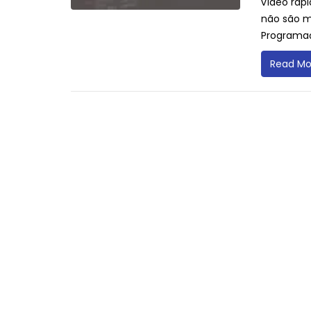
vídeo rápi
não são me
Programaç
Read Mo