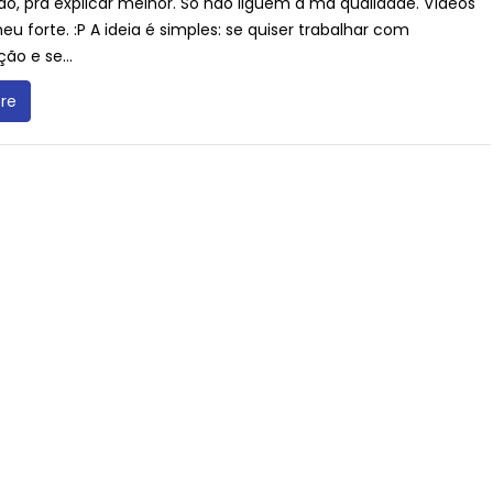
do, pra explicar melhor. Só não liguem a má qualidade. Vídeos
u forte. :P A ideia é simples: se quiser trabalhar com
ão e se...
re