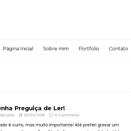
Página Inicial
Sobre mim
Portfolio
Contato
nha Preguiça de Ler!
Beraldo
25/04/2016
5 Comments
cado é curto, mas muito importante! Até preferi gravar um