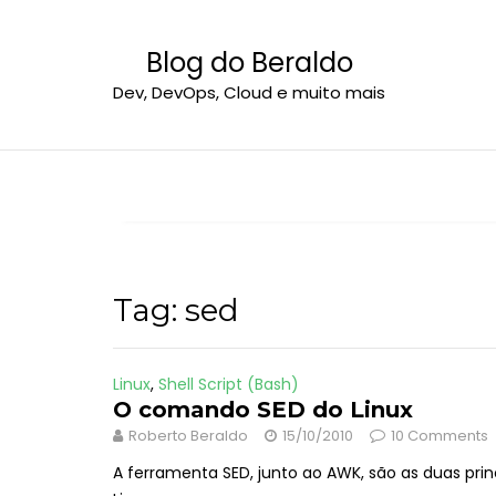
S
k
Blog do Beraldo
i
Dev, DevOps, Cloud e muito mais
p
t
o
c
o
n
t
e
Tag:
sed
n
t
Linux
,
Shell Script (Bash)
O comando SED do Linux
Roberto Beraldo
15/10/2010
10 Comments
A ferramenta SED, junto ao AWK, são as duas pri