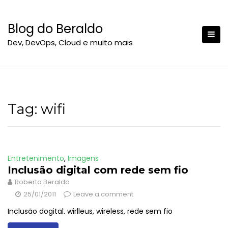
S
k
Blog do Beraldo
i
Dev, DevOps, Cloud e muito mais
p
t
o
c
o
n
Tag:
wifi
t
e
n
t
Entretenimento
,
Imagens
Inclusão digital com rede sem fio
Roberto Beraldo
25/01/2011
Leave a comment
Inclusão dogital. wirlleus, wireless, rede sem fio