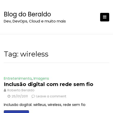
S
k
Blog do Beraldo
i
Dev, DevOps, Cloud e muito mais
p
t
o
c
o
n
Tag:
wireless
t
e
n
t
Entretenimento
,
Imagens
Inclusão digital com rede sem fio
Roberto Beraldo
25/01/2011
Leave a comment
Inclusão dogital. wirlleus, wireless, rede sem fio