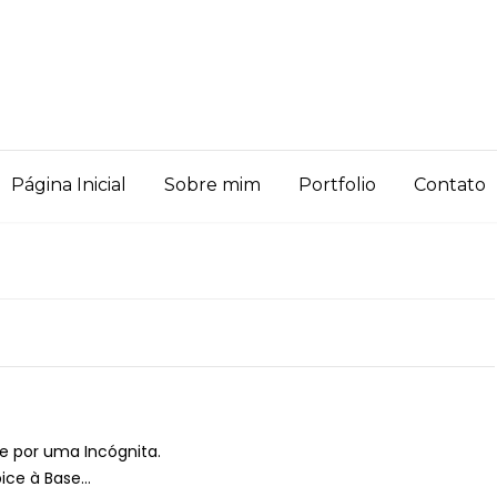
Página Inicial
Sobre mim
Portfolio
Contato
 por uma Incógnita.
pice à Base…