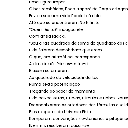
Uma Figura Ímpar;
Olhos rombóides, Boca trapezóide,Corpo ortogonal
Fez da sua uma vida Paralela à dela.
Até que se encontraram No Infinito.
“Quem és tu?” indagou ele
Com ânsia radical.
“Sou a raiz quadrada da soma do quadrado dos 
E de falarem descobriram que eram
O que, em aritmética, corresponde
A alma irmãs Primos-entre-si .
E assim se amaram
Ao quadrado da velocidade da luz.
Numa sexta potenciação
Traçando ao sabor do momento
E da paixão Retas, Curvas, Círculos e Linhas Sinuso
Escandalizaram os ortodoxos das fórmulas eucli
E os exegetas do Universo Finito.
Romperam convenções newtonianas e pitagóric
E, enfim, resolveram casar-se.