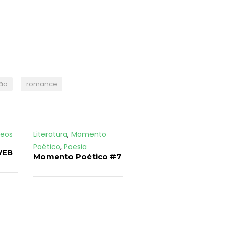
ão
romance
deos
Literatura
,
Momento
Poético
,
Poesia
WEB
Momento Poético #7