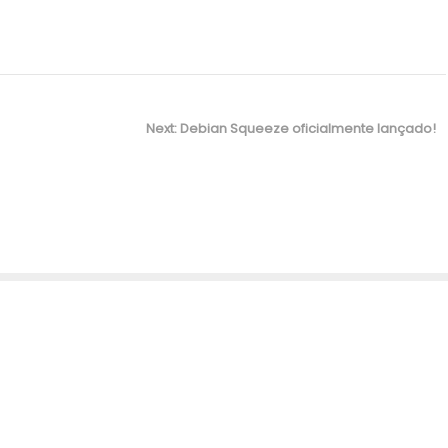
Next:
N
Debian Squeeze oficialmente lançado!
e
x
t
p
o
s
t
: