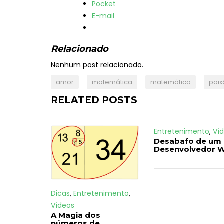
o
Pocket
t
E-mail
a
b
Relacionado
s
c
Nenhum post relacionado.
h
amor
matemática
matemático
paix
a
n
RELATED POSTS
g
e
Entretenimento
,
Ví
c
Desabafo de um
o
Desenvolvedor 
n
t
e
n
Dicas
,
Entretenimento
,
t
Vídeos
A Magia dos
b
números de