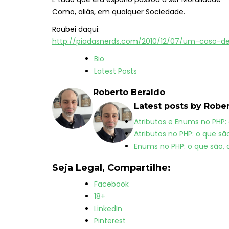
Como, aliás, em qualquer Sociedade.
Roubei daqui:
http://piadasnerds.com/2010/12/07/um-caso-
T
Bio
h
Latest Posts
e
Roberto Beraldo
f
Latest posts by Robe
o
l
Atributos e Enums no PHP:
l
Atributos no PHP: o que s
o
Enums no PHP: o que são, 
w
Seja Legal, Compartilhe:
i
n
Facebook
g
18+
t
LinkedIn
w
Pinterest