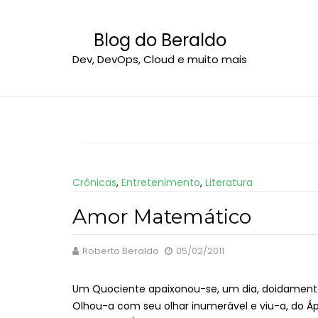
S
k
Blog do Beraldo
i
Dev, DevOps, Cloud e muito mais
p
t
o
c
o
n
t
e
Crônicas
,
Entretenimento
,
Literatura
n
Amor Matemático
t
Roberto Beraldo
05/02/2011
Um Quociente apaixonou-se, um dia, doidamente
Olhou-a com seu olhar inumerável e viu-a, do Á