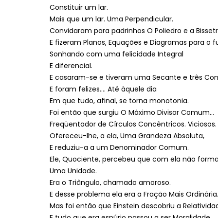
Constituir um lar.
Mais que um lar. Uma Perpendicular.
Convidaram para padrinhos O Poliedro e a Bissetri
E fizeram Planos, Equações e Diagramas para o f
Sonhando com uma felicidade Integral
E diferencial.
E casaram-se e tiveram uma Secante e três Con
E foram felizes…. Até àquele dia
Em que tudo, afinal, se torna monotonia.
Foi então que surgiu O Máximo Divisor Comum…
Freqüentador de Círculos Concêntricos. Viciosos.
Ofereceu-lhe, a ela, Uma Grandeza Absoluta,
E reduziu-a a um Denominador Comum.
Ele, Quociente, percebeu que com ela não form
Uma Unidade.
Era o Triângulo, chamado amoroso.
E desse problema ela era a Fração Mais Ordinária
Mas foi então que Einstein descobriu a Relativida
E tudo que era espúrio passou a ser Moralidade