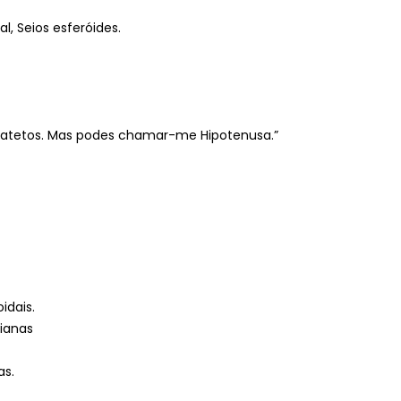
, Seios esferóides.
catetos. Mas podes chamar-me Hipotenusa.”
idais.
dianas
as.