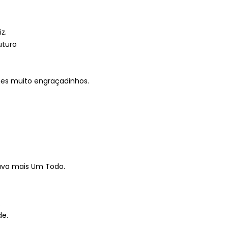
z.
uturo
es muito engraçadinhos.
ava mais Um Todo.
.
de.