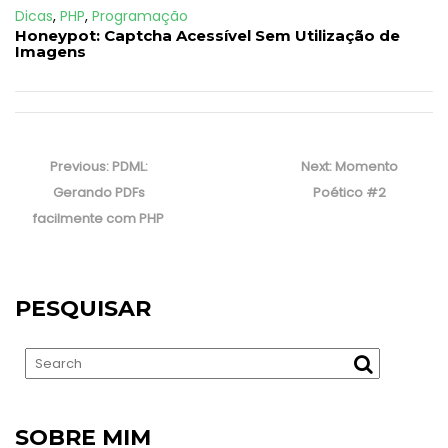
Dicas
,
PHP
,
Programação
Honeypot: Captcha Acessível Sem Utilização de
Imagens
N
Previous:
P
PDML:
Next:
N
Momento
a
Gerando PDFs
r
Poético #2
e
v
facilmente com PHP
e
x
e
v
t
g
i
p
a
ç
o
o
PESQUISAR
ã
u
s
o
s
t
d
p
:
e
o
P
o
s
SOBRE MIM