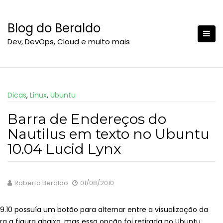
S
k
Blog do Beraldo
i
Dev, DevOps, Cloud e muito mais
p
t
o
c
o
Dicas
,
Linux
,
Ubuntu
n
t
Barra de Endereços do
e
Nautilus em texto no Ubuntu
n
10.04 Lucid Lynx
t
Roberto Beraldo
01/08/2010
9.10 possuía um botão para alternar entre a visualização da
a a figura abaixo, mas essa opção foi retirada no Ubuntu